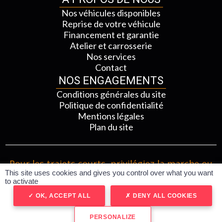
Nos véhicules disponibles
Reprise de votre véhicule
Financement et garantie
Atelier et carrosserie
Nos services
Contact
NOS ENGAGEMENTS
Conditions générales du site
Politique de confidentialité
Mentions légales
Plan du site
Pour les trajets courts, privilégiez la marche ou
This site uses cookies and gives you control over what you want
le vélo #SeDéplacerMoinsPolluer
to activate
Réalisé par SPIDERVO
OK, ACCEPT ALL
DENY ALL COOKIES
PERSONALIZE