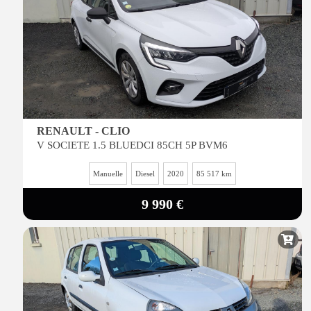
RENAULT - CLIO
V SOCIETE 1.5 BLUEDCI 85CH 5P BVM6
Manuelle
Diesel
2020
85 517 km
9 990 €