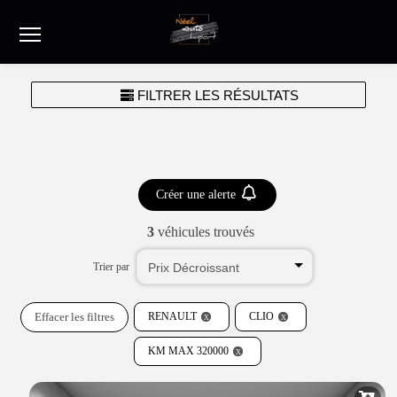
Menu
FILTRER LES RÉSULTATS
Créer une alerte
3
véhicules trouvés
Trier par
Effacer les filtres
RENAULT
CLIO
KM MAX 320000