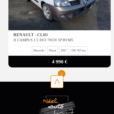
RENAULT - CLIO
II CAMPUS 1.5 DCI 70CH 5P BVM5
Manuelle
Diesel
2007
186 785 km
4 990 €
1
^