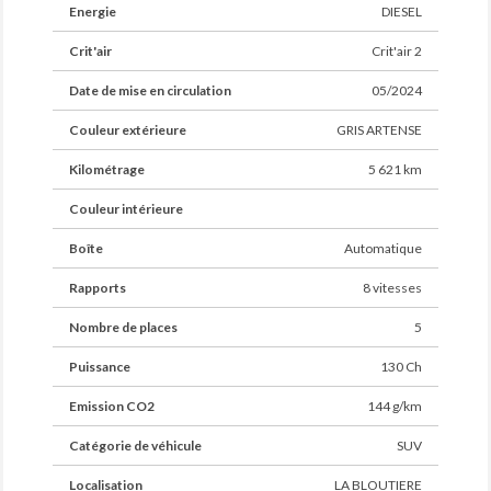
Energie
DIESEL
Crit'air
Crit'air 2
Date de mise en circulation
05/2024
Couleur extérieure
GRIS ARTENSE
Kilométrage
5 621 km
Couleur intérieure
Boîte
Automatique
Rapports
8 vitesses
Nombre de places
5
Puissance
130 Ch
Emission CO2
144 g/km
Catégorie de véhicule
SUV
Localisation
LA BLOUTIERE