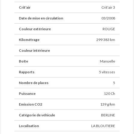
Crit'air
Crit'air 3
Date de mise en circulation
03/2008
Couleur extérieure
ROUGE
Kilométrage
299 383 km
Couleur intérieure
Boîte
Manuelle
Rapports
5 vitesses
Nombre de places
5
Puissance
120 Ch
Emission CO2
139 g/km
Catégorie de véhicule
BERLINE
Localisation
LA BLOUTIERE