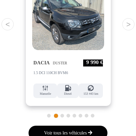
<
>
90 €
9 990 €
DACIA
OP
DUSTER
1.5 DCI 110CH BVM6
2.0 
 km
Manuelle
Diesel
153 443 km
M
1
2
3
4
5
6
7
8
Voir tous les véhicules