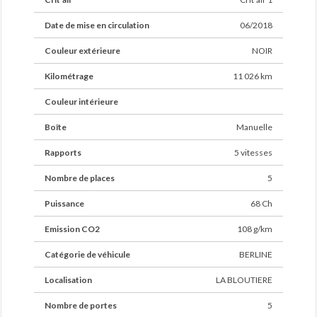
Date de mise en circulation
06/2018
Couleur extérieure
NOIR
Kilométrage
11 026 km
Couleur intérieure
Boîte
Manuelle
Rapports
5 vitesses
Nombre de places
5
Puissance
68 Ch
Emission CO2
108 g/km
Catégorie de véhicule
BERLINE
Localisation
LA BLOUTIERE
Nombre de portes
5